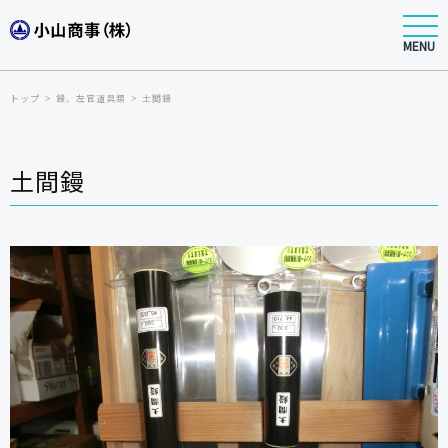
MENU
トップ
鏝、左官道具類
土間鏝
土間鏝