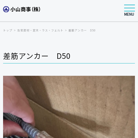
MENU
トップ
左官資材・定木・ラス・フェルト
差筋アンカー D50
差筋アンカー D50