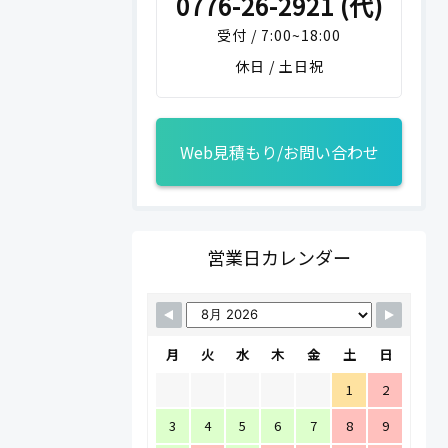
0776-26-2921 (代)
受付 / 7:00~18:00
休日 / 土日祝
Web見積もり/お問い合わせ
営業日カレンダー
月
火
水
木
金
土
日
1
2
3
4
5
6
7
8
9